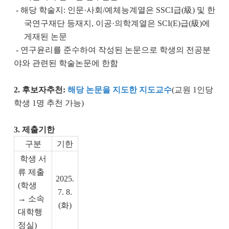
-
해당 학술지
:
인문
·
사회
/
예체능계열은
SSCI
급
(
級
)
및 한
국연구재단 등재지
,
이공
·
의학계열은
SCI(E)
급
(
級
)
에
게재된 논문
-
연구윤리를 준수하여 작성된 논문으로 학생의 전공분
야와 관련된 학술논문에 한함
2. 후보자추천:
해당 논문을 지도한 지도교수
(
교원
1
인당
학생
1
명 추천 가능
)
3. 제출기한
구분
기한
학생 서
류 제출
2025.
(
학생
7. 8.
→ 소속
(화
)
대학행
정실
)