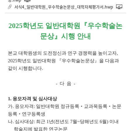
서식4_일반대학원_우수학술논문상_대학자체평가서.hwp
2025학년도 일반대학원『우수학술논
문상』시행 안내
본교 대학원생의 도전정신과 연구 경쟁력을 높이고자
,
2025
학년도 일반대학원 『우수학술논문상』을 다음과
같이 시행합니다.
- 다 음 -
1. 응모자격 및 심사대상
가
.
응모자격
:
일반대학원 정규등록‧교과목등록‧논문
등록‧연구등록생
나
.
심사대상
:
최근
1
년
(
전년도
7
월
~
당해년도
6
월
)
이내
학술지에 발표한 연구논문