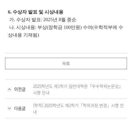
6. 수상자 발표 및 시상내용
가
.
수상자 발표
: 2025
년
8
월 중순
나
.
시상내용
:
부상
(
장학금
100
만원
)
수여
(
※학적부에 수
상내용 기재됨
)
목록
2025학년도 제1학기 일반대학원『우수학위논문상』
이전글
시행 안내
[학적] 2025학년도 제2학기「학위과정 변경」시행 안
다음글
내